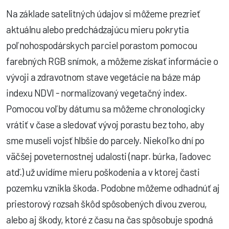
Na základe satelitných údajov si môžeme prezrieť
aktuálnu alebo predchádzajúcu mieru pokrytia
poľnohospodárskych parciel porastom pomocou
farebných RGB snímok, a môžeme získať informácie o
vývoji a zdravotnom stave vegetácie na báze máp
indexu NDVI - normalizovaný vegetačný index.
Pomocou voľby dátumu sa môžeme chronologicky
vrátiť v čase a sledovať vývoj porastu bez toho, aby
sme museli vojsť hlbšie do parcely. Niekoľko dní po
väčšej poveternostnej udalosti (napr. búrka, ľadovec
atď.) už uvidíme mieru poškodenia a v ktorej časti
pozemku vznikla škoda. Podobne môžeme odhadnúť aj
priestorový rozsah škôd spôsobených divou zverou,
alebo aj škody, ktoré z času na čas spôsobuje spodná