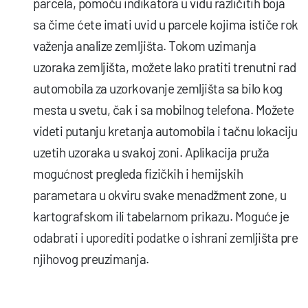
parcela, pomoću indikatora u vidu različitih boja
sa čime ćete imati uvid u parcele kojima ističe rok
važenja analize zemljišta. Tokom uzimanja
uzoraka zemljišta, možete lako pratiti trenutni rad
automobila za uzorkovanje zemljišta sa bilo kog
mesta u svetu, čak i sa mobilnog telefona. Možete
videti putanju kretanja automobila i tačnu lokaciju
uzetih uzoraka u svakoj zoni. Aplikacija pruža
mogućnost pregleda fizičkih i hemijskih
parametara u okviru svake menadžment zone, u
kartografskom ili tabelarnom prikazu. Moguće je
odabrati i uporediti podatke o ishrani zemljišta pre
njihovog preuzimanja.