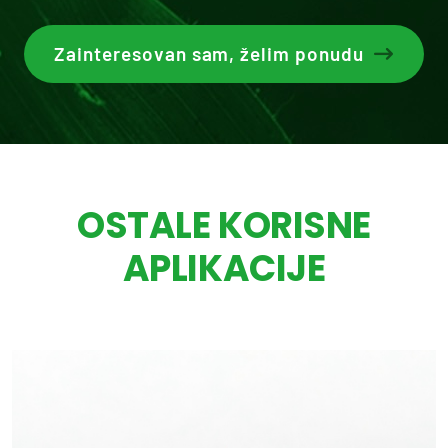
Zainteresovan sam, želim ponudu
OSTALE KORISNE
APLIKACIJE