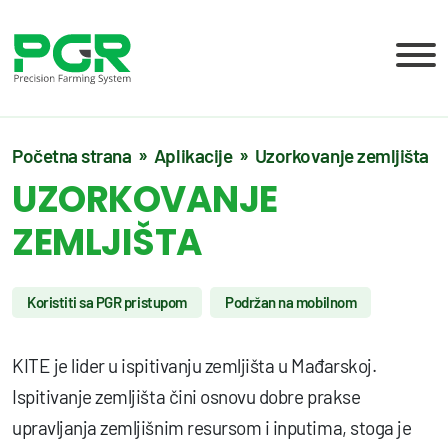
Početna strana
Aplikacije
Uzorkovanje zemljišta
UZORKOVANJE
ZEMLJIŠTA
Koristiti sa PGR pristupom
Podržan na mobilnom
KITE je lider u ispitivanju zemljišta u Mađarskoj.
Ispitivanje zemljišta čini osnovu dobre prakse
upravljanja zemljišnim resursom i inputima, stoga je