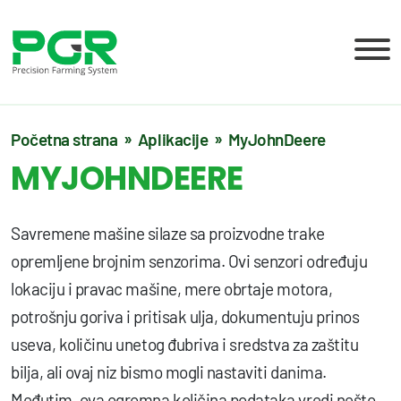
Početna strana
Aplikacije
MyJohnDeere
MYJOHNDEERE
Savremene mašine silaze sa proizvodne trake
opremljene brojnim senzorima. Ovi senzori određuju
lokaciju i pravac mašine, mere obrtaje motora,
potrošnju goriva i pritisak ulja, dokumentuju prinos
useva, količinu unetog đubriva i sredstva za zaštitu
bilja, ali ovaj niz bismo mogli nastaviti danima.
Međutim, ova ogromna količina podataka vredi nešto