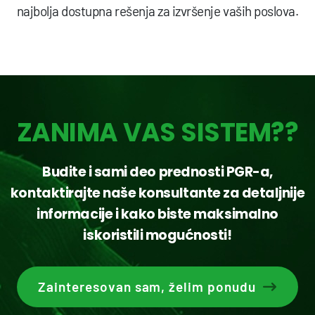
najbolja dostupna rešenja za izvršenje vaših poslova.
ZANIMA VAS SISTEM??
Budite i sami deo prednosti PGR-a,
kontaktirajte naše konsultante za detaljnije
informacije i kako biste maksimalno
iskoristili mogućnosti!
Zainteresovan sam, želim ponudu