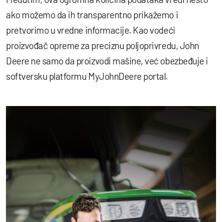
ako možemo da ih transparentno prikažemo i
pretvorimo u vredne informacije. Kao vodeći
proizvođač opreme za preciznu poljoprivredu, John
Deere ne samo da proizvodi mašine, već obezbeđuje i
softversku platformu MyJohnDeere portal.