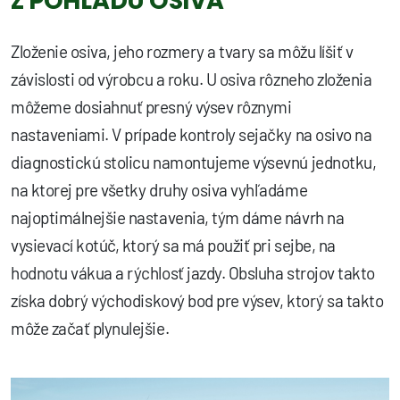
Z POHĽADU OSIVA
Zloženie osiva, jeho rozmery a tvary sa môžu líšiť v
závislosti od výrobcu a roku. U osiva rôzneho zloženia
môžeme dosiahnuť presný výsev rôznymi
nastaveniami. V prípade kontroly sejačky na osivo na
diagnostickú stolicu namontujeme výsevnú jednotku,
na ktorej pre všetky druhy osiva vyhľadáme
najoptimálnejšie nastavenia, tým dáme návrh na
vysievací kotúč, ktorý sa má použiť pri sejbe, na
hodnotu vákua a rýchlosť jazdy. Obsluha strojov takto
získa dobrý východiskový bod pre výsev, ktorý sa takto
môže začať plynulejšie.