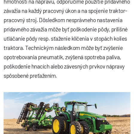
hmotnosti na nápravu, odporučíme použitie prídavného
závažia na každý pracovný úkon a na spojenie traktor-
pracovný stroj. Dôsledkom nesprávneho nastavenia
prídavného závažia môže byť poškodenie pôdy, prílišné
utláčanie pôdy resp. sťaženie klíčenia v stopách kolies
traktora. Technickým následkom môže byť zvýšenie
opotrebovania pneumatík, zvýšená spotreba paliva,
poškodenie hnacích alebo závesných prvkov nápravy
spôsobené preťažením.