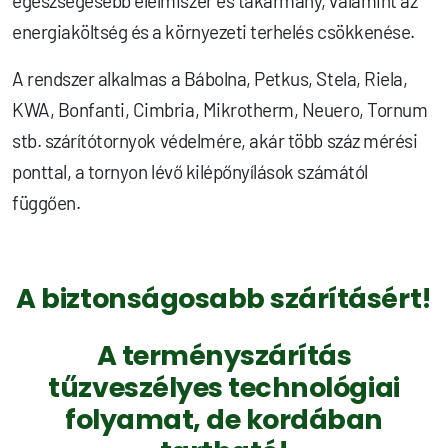
egészségesebb élelmiszer és takarmány, valamint az
energiaköltség és a környezeti terhelés csökkenése.
A rendszer alkalmas a Bábolna, Petkus, Stela, Riela,
KWA, Bonfanti, Cimbria, Mikrotherm, Neuero, Tornum
stb. szárítótornyok védelmére, akár több száz mérési
ponttal, a tornyon lévő kilépőnyílások számától
függően.
A biztonságosabb szárításért!
A terményszárítás
tűzveszélyes technológiai
folyamat, de kordában