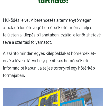
tartható!
Működési elve: A berendezés a terménytömegen
áthaladó forró levegő hőmérsékletét méri a teljes
felületen a kilépés pillanatában, ezáltal ellenőrizhetővé
téve a szárítási folyamatot.
A szárító minden egyes kilépőablakát hőmérséklet-
érzékelővel ellátva helyspecifikus hőmérsékleti
információt kapunk a teljes toronyról egy hőtérkép
formájában.