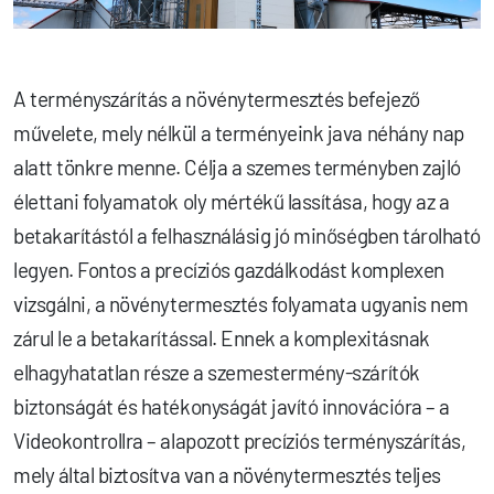
A terményszárítás a növénytermesztés befejező
művelete, mely nélkül a terményeink java néhány nap
alatt tönkre menne. Célja a szemes terményben zajló
élettani folyamatok oly mértékű lassítása, hogy az a
betakarítástól a felhasználásig jó minőségben tárolható
legyen. Fontos a precíziós gazdálkodást komplexen
vizsgálni, a növénytermesztés folyamata ugyanis nem
zárul le a betakarítással. Ennek a komplexitásnak
elhagyhatatlan része a szemestermény-szárítók
biztonságát és hatékonyságát javító innovációra – a
Videokontrollra – alapozott precíziós terményszárítás,
mely által biztosítva van a növénytermesztés teljes