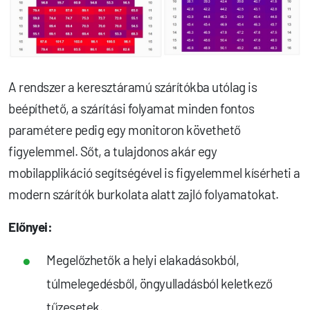
A rendszer a keresztáramú szárítókba utólag is
beépíthető, a szárítási folyamat minden fontos
paramétere pedig egy monitoron követhető
figyelemmel. Sőt, a tulajdonos akár egy
mobilapplikáció segítségével is figyelemmel kísérheti a
modern szárítók burkolata alatt zajló folyamatokat.
Előnyei:
Megelőzhetők a helyi elakadásokból,
túlmelegedésből, öngyulladásból keletkező
tűzesetek.