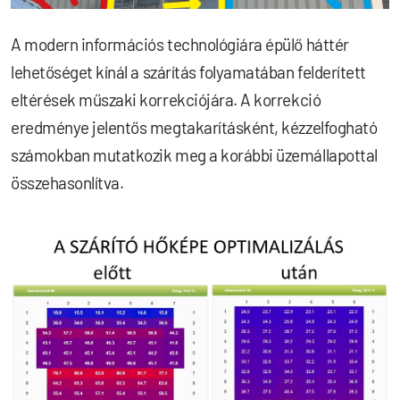
A modern információs technológiára épülő háttér
lehetőséget kínál a szárítás folyamatában felderített
eltérések műszaki korrekciójára. A korrekció
eredménye jelentős megtakarításként, kézzelfogható
számokban mutatkozik meg a korábbi üzemállapottal
összehasonlítva.