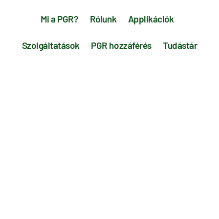
Mi a PGR?
Rólunk
Applikációk
Szolgáltatások
PGR hozzáférés
Tudástár
Kapcsolat
Impresszum
Adatvédelem
KITE Zrt. H-4181 Nádudvar, Bem József u. 1.
Telefon: 06 54/480-401
E-mail: pgr@pgr.hu