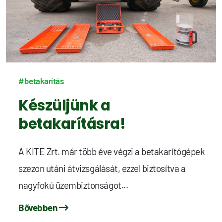
#betakarítás
Készüljünk a
betakarításra!
A KITE Zrt. már több éve végzi a betakarítógépek
szezon utáni átvizsgálását, ezzel biztosítva a
nagyfokú üzembiztonságot...
Bővebben